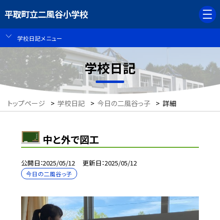
平取町立二風谷小学校
学校日記メニュー
学校日記
トップページ
>
学校日記
>
今日の二風谷っ子
>
詳細
中と外で図工
公開日
2025/05/12
更新日
2025/05/12
今日の二風谷っ子