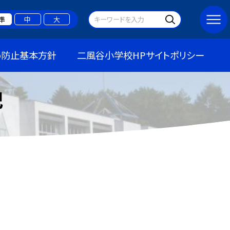
準
中
大
め防止基本方針
二風谷小学校HPサイトポリシー
記