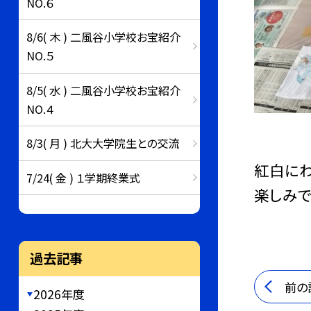
NO.６
8/6( 木 ) 二風谷小学校お宝紹介
NO.５
8/5( 水 ) 二風谷小学校お宝紹介
NO.４
8/3( 月 ) 北大大学院生との交流
紅白にわ
7/24( 金 ) １学期終業式
楽しみで
過去記事
前の
2026年度