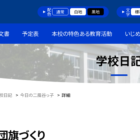
配色
文字
通常
白地
黒地
標
文書
予定表
本校の特色ある教育活動
いじ
学校日
校日記
>
今日の二風谷っ子
>
詳細
団旗づくり