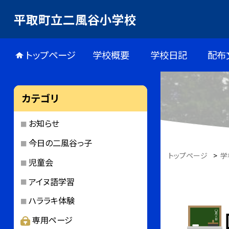
平取町立二風谷小学校
トップページ
学校概要
学校日記
配布
カテゴリ
お知らせ
今日の二風谷っ子
トップページ
>
学
児童会
アイヌ語学習
ハララキ体験
専用ページ