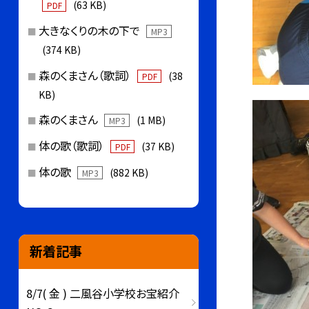
(63 KB)
PDF
大きなくりの木の下で
MP3
(374 KB)
森のくまさん（歌詞）
(38
PDF
KB)
森のくまさん
(1 MB)
MP3
体の歌（歌詞）
(37 KB)
PDF
体の歌
(882 KB)
MP3
新着記事
8/7( 金 ) 二風谷小学校お宝紹介