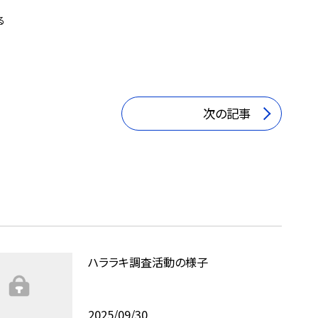
る
次の記事
ハララキ調査活動の様子
2025/09/30