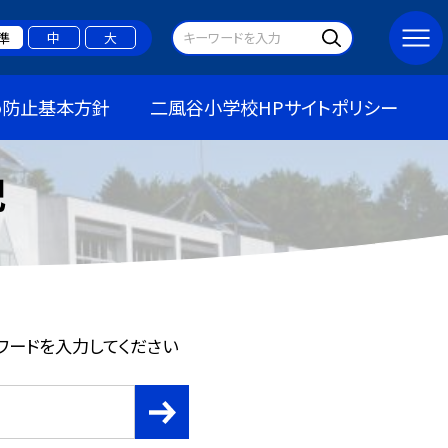
準
中
大
め防止基本方針
二風谷小学校HPサイトポリシー
記
ワードを入力してください