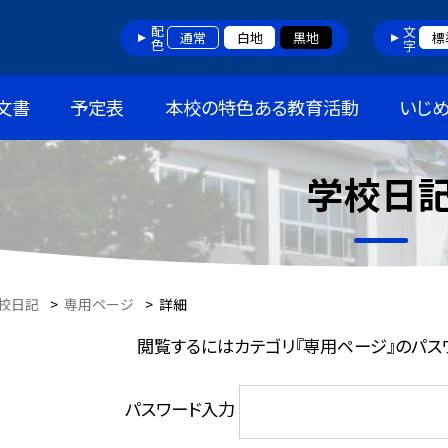
配色
文字
通常
白地
黒地
標
文書
予定表
本校の特色ある教育活動
いじ
学校日
校日記
>
専用ページ
>
詳細
閲覧するにはカテゴリ『専用ページ』のパス
パスワード入力