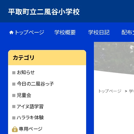
平取町立二風谷小学校
トップページ
学校概要
学校日記
配布
カテゴリ
お知らせ
今日の二風谷っ子
トップページ
>
学
児童会
アイヌ語学習
ハララキ体験
専用ページ