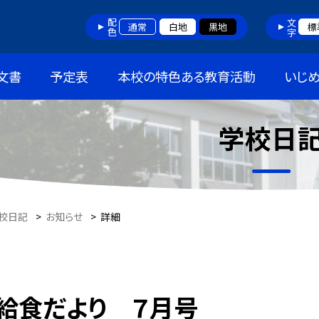
配色
文字
通常
白地
黒地
標
文書
予定表
本校の特色ある教育活動
いじ
学校日
校日記
>
お知らせ
>
詳細
給食だより ７月号