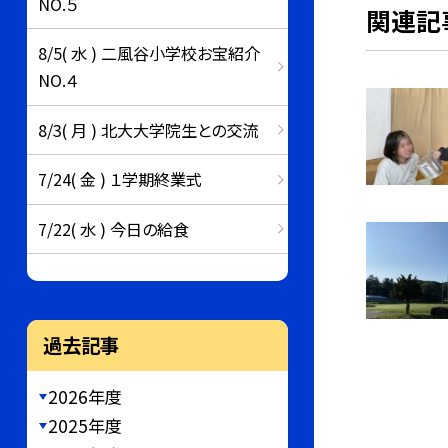
NO.５
関連記
8/5( 水 ) 二風谷小学校お宝紹介
NO.４
8/3( 月 ) 北大大学院生との交流
7/24( 金 ) １学期終業式
7/22( 水 ) 今日の給食
過去記事
2026年度
2025年度