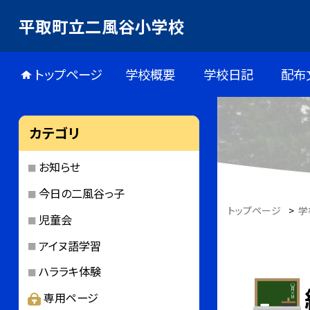
平取町立二風谷小学校
トップページ
学校概要
学校日記
配布
カテゴリ
お知らせ
今日の二風谷っ子
トップページ
>
学
児童会
アイヌ語学習
ハララキ体験
専用ページ