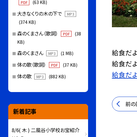
(63 KB)
PDF
大きなくりの木の下で
MP3
(374 KB)
森のくまさん（歌詞）
(38
PDF
KB)
給食だよ
森のくまさん
(1 MB)
MP3
給食だよ
体の歌（歌詞）
(37 KB)
PDF
給食だ
体の歌
(882 KB)
MP3
前の
新着記事
8/6( 木 ) 二風谷小学校お宝紹介