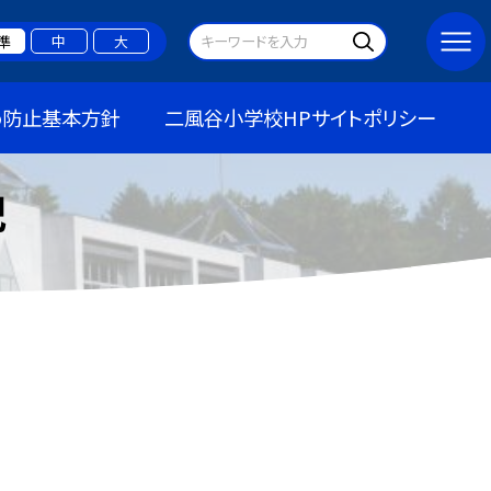
準
中
大
め防止基本方針
二風谷小学校HPサイトポリシー
記