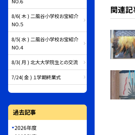
NO.６
関連記
8/6( 木 ) 二風谷小学校お宝紹介
NO.５
8/5( 水 ) 二風谷小学校お宝紹介
NO.４
8/3( 月 ) 北大大学院生との交流
7/24( 金 ) １学期終業式
過去記事
2026年度