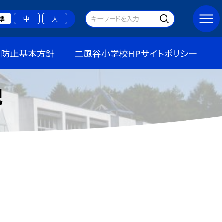
準
中
大
め防止基本方針
二風谷小学校HPサイトポリシー
記