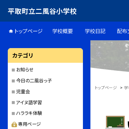
平取町立二風谷小学校
トップページ
学校概要
学校日記
配布
カテゴリ
お知らせ
今日の二風谷っ子
トップページ
>
学
児童会
アイヌ語学習
ハララキ体験
専用ページ