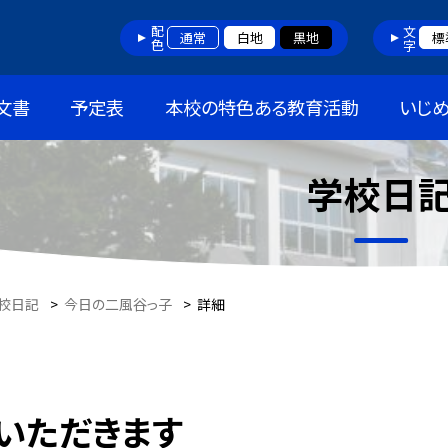
配色
文字
通常
白地
黒地
標
文書
予定表
本校の特色ある教育活動
いじ
学校日
校日記
>
今日の二風谷っ子
>
詳細
いただきます