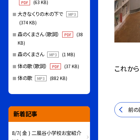
(63 KB)
PDF
大きなくりの木の下で
MP3
(374 KB)
森のくまさん（歌詞）
(38
PDF
KB)
森のくまさん
(1 MB)
MP3
体の歌（歌詞）
(37 KB)
これから
PDF
体の歌
(882 KB)
MP3
前の
新着記事
8/7( 金 ) 二風谷小学校お宝紹介