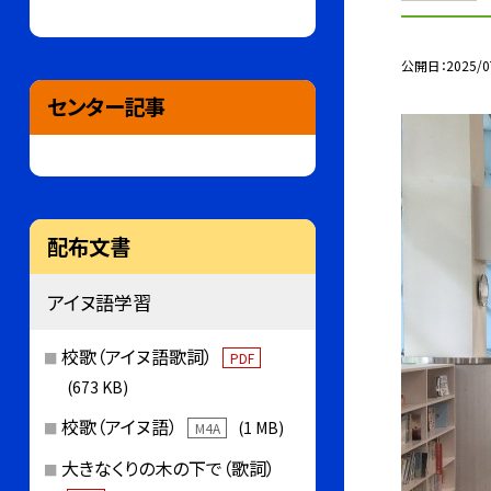
公開日
2025/0
センター記事
配布文書
アイヌ語学習
校歌（アイヌ語歌詞）
PDF
(673 KB)
校歌（アイヌ語）
(1 MB)
M4A
大きなくりの木の下で（歌詞）