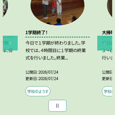
1学期終了！
大掃除
修学旅
今日で１学期が終わりました。学
今日は
では、修
校では、４時間目に１学期の終業
３～６
式を行いました。終業...
行いまし
公開日
2026/07/24
公開日
更新日
2026/07/24
更新日
学校のようす
学校の