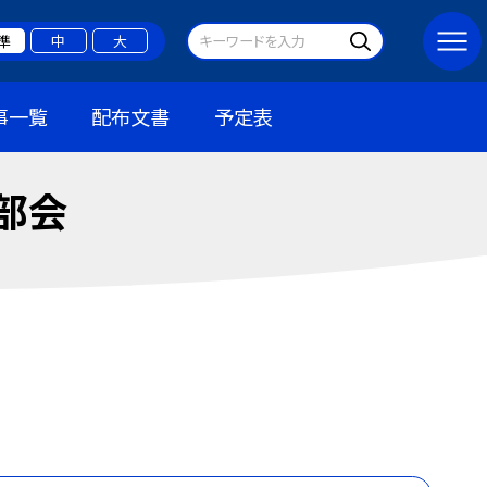
準
中
大
事一覧
配布文書
予定表
部会