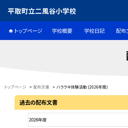
平取町立二風谷小学校
トップページ
学校概要
学校日記
配布
トップページ
>
配布文書
>
ハララキ体験活動 (2026年度)
過去の配布文書