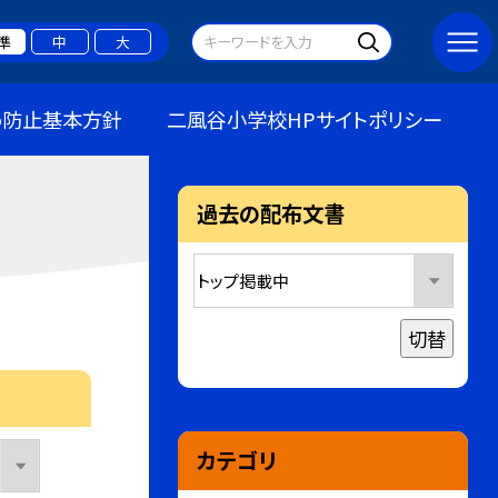
準
中
大
め防止基本方針
二風谷小学校HPサイトポリシー
過去の配布文書
切替
カテゴリ