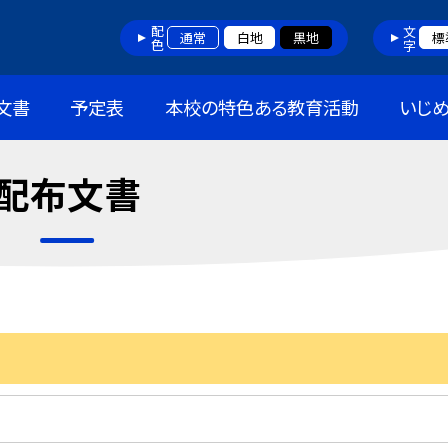
配色
文字
通常
白地
黒地
標
文書
予定表
本校の特色ある教育活動
いじ
配布文書