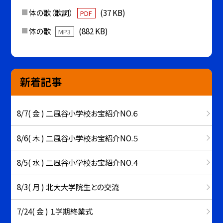
体の歌（歌詞）
(37 KB)
PDF
体の歌
(882 KB)
MP3
新着記事
8/7( 金 ) 二風谷小学校お宝紹介NO.６
8/6( 木 ) 二風谷小学校お宝紹介NO.５
8/5( 水 ) 二風谷小学校お宝紹介NO.４
8/3( 月 ) 北大大学院生との交流
7/24( 金 ) １学期終業式