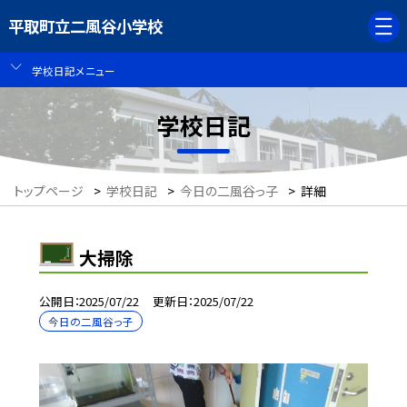
平取町立二風谷小学校
学校日記メニュー
学校日記
トップページ
>
学校日記
>
今日の二風谷っ子
>
詳細
大掃除
公開日
2025/07/22
更新日
2025/07/22
今日の二風谷っ子