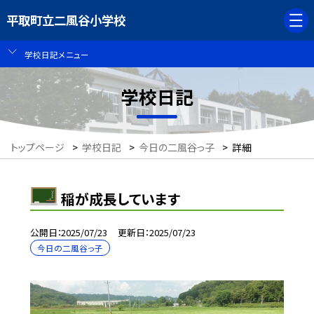
平取町立二風谷小学校
学校日記メニュー
学校日記
トップページ
>
学校日記
>
今日の二風谷っ子
>
詳細
稲が成長しています
公開日
2025/07/23
更新日
2025/07/23
今日の二風谷っ子