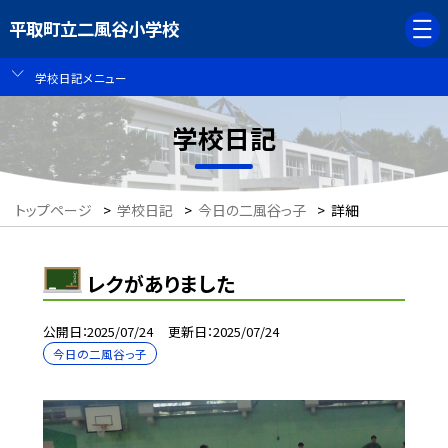
平取町立二風谷小学校
学校日記メニュー
学校日記
トップページ
>
学校日記
>
今日の二風谷っ子
>
詳細
レクがありました
公開日
2025/07/24
更新日
2025/07/24
今日の二風谷っ子