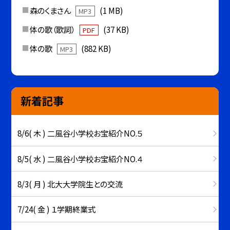
森のくまさん
(1 MB)
MP3
体の歌（歌詞）
(37 KB)
PDF
体の歌
(882 KB)
MP3
新着記事
8/6( 木 ) 二風谷小学校お宝紹介NO.５
8/5( 水 ) 二風谷小学校お宝紹介NO.４
8/3( 月 ) 北大大学院生との交流
7/24( 金 ) １学期終業式