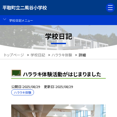
平取町立二風谷小学校
学校日記メニュー
学校日記
トップページ
>
学校日記
>
ハララキ体験
>
詳細
ハララキ体験活動がはじまりました
公開日
2025/08/29
更新日
2025/08/29
ハララキ体験