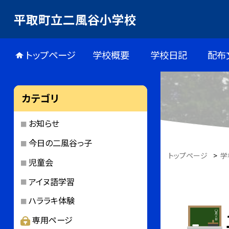
平取町立二風谷小学校
トップページ
学校概要
学校日記
配布
カテゴリ
お知らせ
今日の二風谷っ子
トップページ
>
学
児童会
アイヌ語学習
ハララキ体験
専用ページ