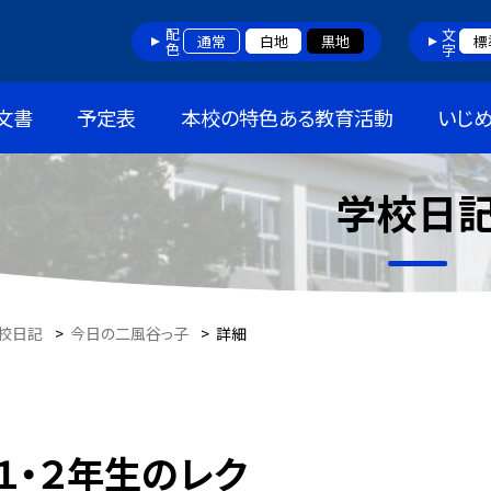
配色
文字
通常
白地
黒地
標
文書
予定表
本校の特色ある教育活動
いじ
学校日
校日記
>
今日の二風谷っ子
>
詳細
１・２年生のレク