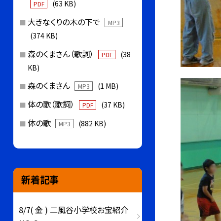
(63 KB)
PDF
大きなくりの木の下で
MP3
(374 KB)
森のくまさん（歌詞）
(38
PDF
KB)
森のくまさん
(1 MB)
MP3
体の歌（歌詞）
(37 KB)
PDF
体の歌
(882 KB)
MP3
新着記事
8/7( 金 ) 二風谷小学校お宝紹介