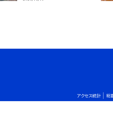
アクセス統計
総
©平取町立二風谷小学校