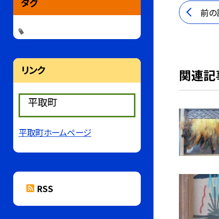
タグ
前の
リンク
関連記
平取町
平取町ホームページ
RSS