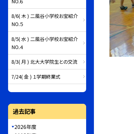
NO.６
8/6( 木 ) 二風谷小学校お宝紹介
NO.５
8/5( 水 ) 二風谷小学校お宝紹介
NO.４
8/3( 月 ) 北大大学院生との交流
7/24( 金 ) １学期終業式
過去記事
2026年度