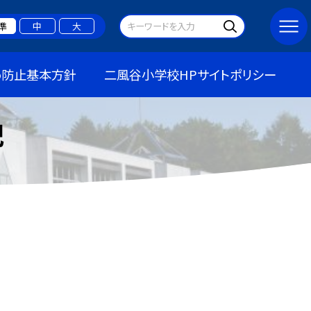
準
中
大
め防止基本方針
二風谷小学校HPサイトポリシー
記