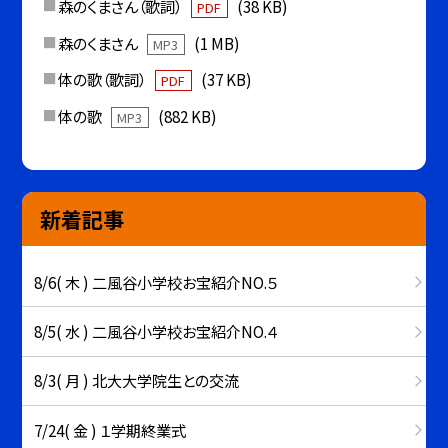
森のくまさん（歌詞）
(38 KB)
PDF
森のくまさん
(1 MB)
MP3
体の歌（歌詞）
(37 KB)
PDF
体の歌
(882 KB)
MP3
新着記事
8/6( 木 ) 二風谷小学校お宝紹介NO.５
8/5( 水 ) 二風谷小学校お宝紹介NO.４
8/3( 月 ) 北大大学院生との交流
7/24( 金 ) １学期終業式