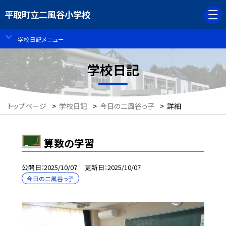
平取町立二風谷小学校
学校日記メニュー
学校日記
トップページ
>
学校日記
>
今日の二風谷っ子
>
詳細
算数の学習
公開日
2025/10/07
更新日
2025/10/07
今日の二風谷っ子