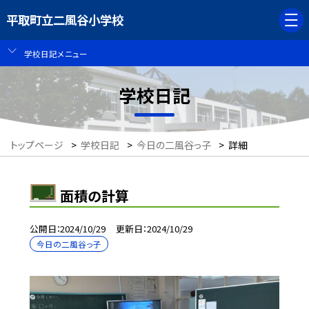
平取町立二風谷小学校
学校日記メニュー
学校日記
トップページ
>
学校日記
>
今日の二風谷っ子
>
詳細
面積の計算
公開日
2024/10/29
更新日
2024/10/29
今日の二風谷っ子