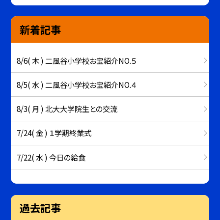
新着記事
8/6( 木 ) 二風谷小学校お宝紹介NO.５
8/5( 水 ) 二風谷小学校お宝紹介NO.４
8/3( 月 ) 北大大学院生との交流
7/24( 金 ) １学期終業式
7/22( 水 ) 今日の給食
過去記事