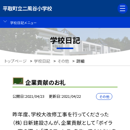
平取町立二風谷小学校
学校日記メニュー
学校日記
トップページ
>
学校日記
>
その他
>
詳細
企業貢献のお礼
公開日
2021/04/23
更新日
2021/04/22
その他
昨年度、学校大改修工事を行ってくださった
（株）日新建設さんが、企業貢献として「ボイラ