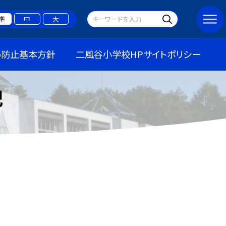
準
中
大
め防止基本方針
二風谷小学校HPサイトポリシー
記