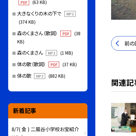
(63 KB)
PDF
大きなくりの木の下で
MP3
(374 KB)
森のくまさん（歌詞）
(38
PDF
KB)
前の
森のくまさん
(1 MB)
MP3
体の歌（歌詞）
(37 KB)
PDF
体の歌
(882 KB)
MP3
関連記
新着記事
8/7( 金 ) 二風谷小学校お宝紹介