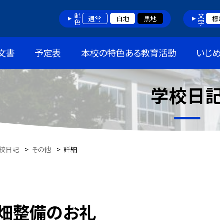
配色
文字
通常
白地
黒地
標
文書
予定表
本校の特色ある教育活動
いじ
学校日
校日記
>
その他
>
詳細
畑整備のお礼