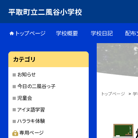
平取町立二風谷小学校
トップページ
学校概要
学校日記
配布
カテゴリ
お知らせ
今日の二風谷っ子
トップページ
>
学
児童会
アイヌ語学習
ハララキ体験
専用ページ