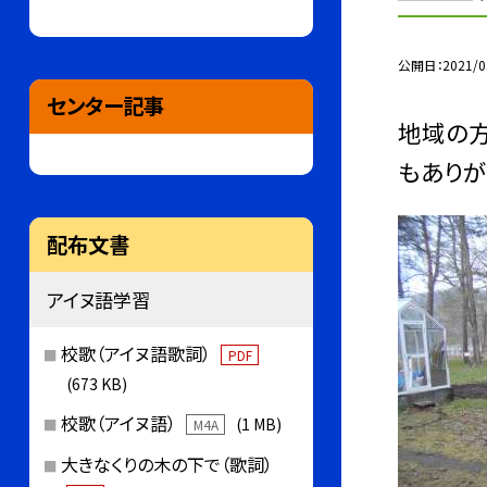
公開日
2021/0
センター記事
地域の方
もありが
配布文書
アイヌ語学習
校歌（アイヌ語歌詞）
PDF
(673 KB)
校歌（アイヌ語）
(1 MB)
M4A
大きなくりの木の下で（歌詞）