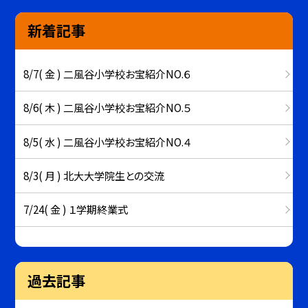
新着記事
8/7( 金 ) 二風谷小学校お宝紹介NO.６
8/6( 木 ) 二風谷小学校お宝紹介NO.５
8/5( 水 ) 二風谷小学校お宝紹介NO.４
8/3( 月 ) 北大大学院生との交流
7/24( 金 ) １学期終業式
過去記事