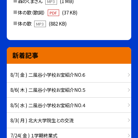
森のくまさん
(1 MB)
MP3
体の歌（歌詞）
(37 KB)
PDF
体の歌
(882 KB)
MP3
新着記事
8/7( 金 ) 二風谷小学校お宝紹介NO.６
8/6( 木 ) 二風谷小学校お宝紹介NO.５
8/5( 水 ) 二風谷小学校お宝紹介NO.４
8/3( 月 ) 北大大学院生との交流
7/24( 金 ) １学期終業式