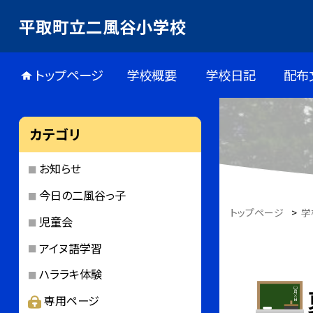
平取町立二風谷小学校
トップページ
学校概要
学校日記
配布
カテゴリ
お知らせ
今日の二風谷っ子
トップページ
>
学
児童会
アイヌ語学習
ハララキ体験
専用ページ