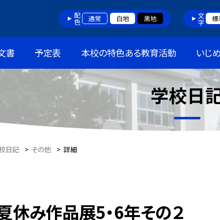
配色
文字
通常
白地
黒地
標
文書
予定表
本校の特色ある教育活動
いじ
学校日
校日記
>
その他
>
詳細
夏休み作品展5・6年その２