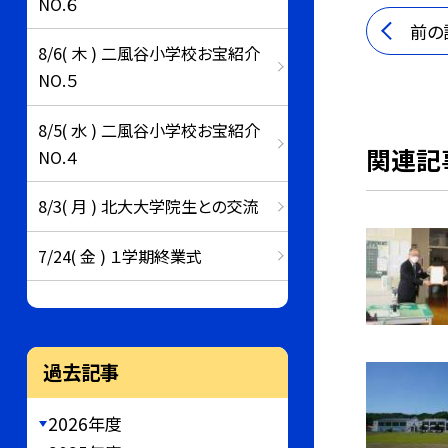
NO.６
前の
8/6( 木 ) 二風谷小学校お宝紹介
NO.５
8/5( 水 ) 二風谷小学校お宝紹介
関連記
NO.４
8/3( 月 ) 北大大学院生との交流
7/24( 金 ) １学期終業式
過去記事
2026年度