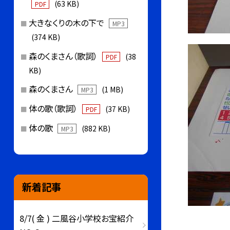
(63 KB)
PDF
大きなくりの木の下で
MP3
(374 KB)
森のくまさん（歌詞）
(38
PDF
KB)
森のくまさん
(1 MB)
MP3
体の歌（歌詞）
(37 KB)
PDF
体の歌
(882 KB)
MP3
新着記事
8/7( 金 ) 二風谷小学校お宝紹介