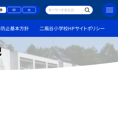
準
中
大
め防止基本方針
二風谷小学校HPサイトポリシー
記