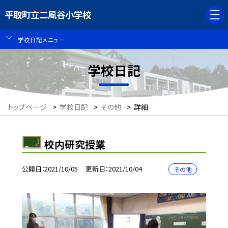
平取町立二風谷小学校
学校日記メニュー
学校日記
トップページ
>
学校日記
>
その他
>
詳細
校内研究授業
公開日
2021/10/05
更新日
2021/10/04
その他