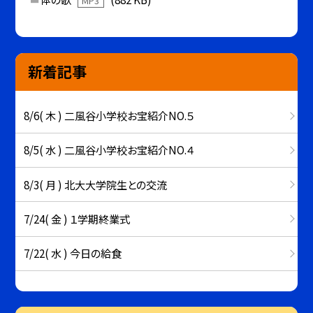
MP3
新着記事
8/6( 木 ) 二風谷小学校お宝紹介NO.５
8/5( 水 ) 二風谷小学校お宝紹介NO.４
8/3( 月 ) 北大大学院生との交流
7/24( 金 ) １学期終業式
7/22( 水 ) 今日の給食