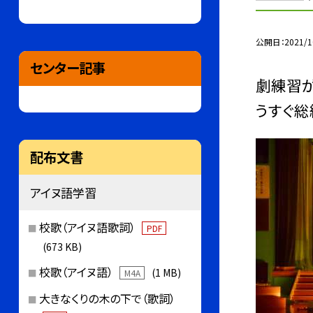
公開日
2021/1
センター記事
劇練習が
うすぐ総
配布文書
アイヌ語学習
校歌（アイヌ語歌詞）
PDF
(673 KB)
校歌（アイヌ語）
(1 MB)
M4A
大きなくりの木の下で（歌詞）