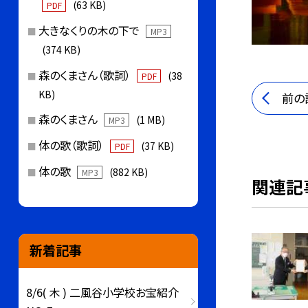
(63 KB)
PDF
大きなくりの木の下で
MP3
(374 KB)
森のくまさん（歌詞）
(38
PDF
KB)
前の
森のくまさん
(1 MB)
MP3
体の歌（歌詞）
(37 KB)
PDF
体の歌
(882 KB)
MP3
関連記
新着記事
8/6( 木 ) 二風谷小学校お宝紹介