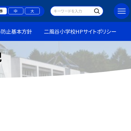
準
中
大
め防止基本方針
二風谷小学校HPサイトポリシー
記