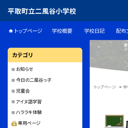
平取町立二風谷小学校
トップページ
学校概要
学校日記
配布
カテゴリ
お知らせ
今日の二風谷っ子
トップページ
>
学
児童会
アイヌ語学習
ハララキ体験
専用ページ