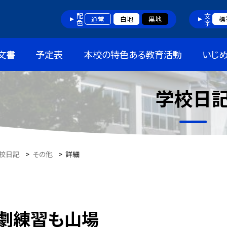
配色
文字
通常
白地
黒地
標
文書
予定表
本校の特色ある教育活動
いじ
学校日
校日記
>
その他
>
詳細
劇練習も山場