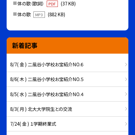
体の歌（歌詞）
(37 KB)
PDF
体の歌
(882 KB)
MP3
新着記事
8/7( 金 ) 二風谷小学校お宝紹介NO.６
8/6( 木 ) 二風谷小学校お宝紹介NO.５
8/5( 水 ) 二風谷小学校お宝紹介NO.４
8/3( 月 ) 北大大学院生との交流
7/24( 金 ) １学期終業式