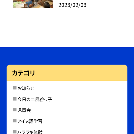
2023/02/03
カテゴリ
お知らせ
今日の二風谷っ子
児童会
アイヌ語学習
ハララキ体験