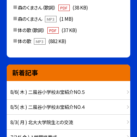
森のくまさん（歌詞）
(38 KB)
PDF
森のくまさん
(1 MB)
MP3
体の歌（歌詞）
(37 KB)
PDF
体の歌
(882 KB)
MP3
新着記事
8/6( 木 ) 二風谷小学校お宝紹介NO.５
8/5( 水 ) 二風谷小学校お宝紹介NO.４
8/3( 月 ) 北大大学院生との交流
7/24( 金 ) １学期終業式