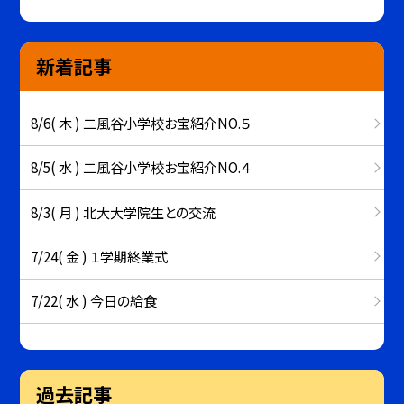
新着記事
8/6( 木 ) 二風谷小学校お宝紹介NO.５
8/5( 水 ) 二風谷小学校お宝紹介NO.４
8/3( 月 ) 北大大学院生との交流
7/24( 金 ) １学期終業式
7/22( 水 ) 今日の給食
過去記事