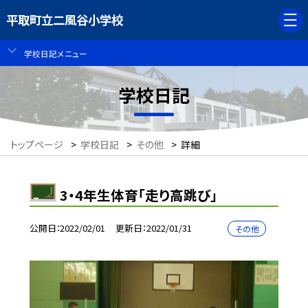
平取町立二風谷小学校
学校日記メニュー
学校日記
トップページ
>
学校日記
>
その他
>
詳細
3・4年生体育「走り高跳び」
公開日
2022/02/01
更新日
2022/01/31
その他