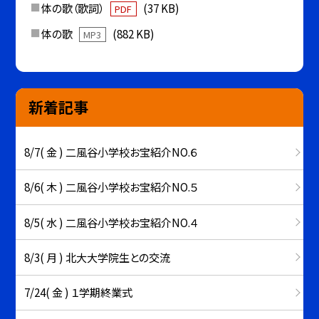
体の歌（歌詞）
(37 KB)
PDF
体の歌
(882 KB)
MP3
新着記事
8/7( 金 ) 二風谷小学校お宝紹介NO.６
8/6( 木 ) 二風谷小学校お宝紹介NO.５
8/5( 水 ) 二風谷小学校お宝紹介NO.４
8/3( 月 ) 北大大学院生との交流
7/24( 金 ) １学期終業式