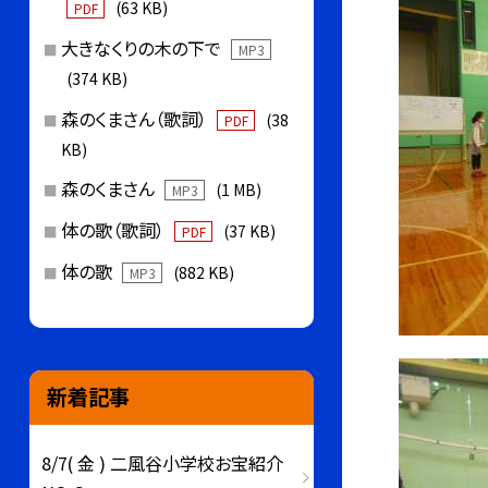
(63 KB)
PDF
大きなくりの木の下で
MP3
(374 KB)
森のくまさん（歌詞）
(38
PDF
KB)
森のくまさん
(1 MB)
MP3
体の歌（歌詞）
(37 KB)
PDF
体の歌
(882 KB)
MP3
新着記事
8/7( 金 ) 二風谷小学校お宝紹介