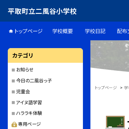
平取町立二風谷小学校
トップページ
学校概要
学校日記
配布
カテゴリ
お知らせ
今日の二風谷っ子
トップページ
>
学
児童会
アイヌ語学習
ハララキ体験
専用ページ