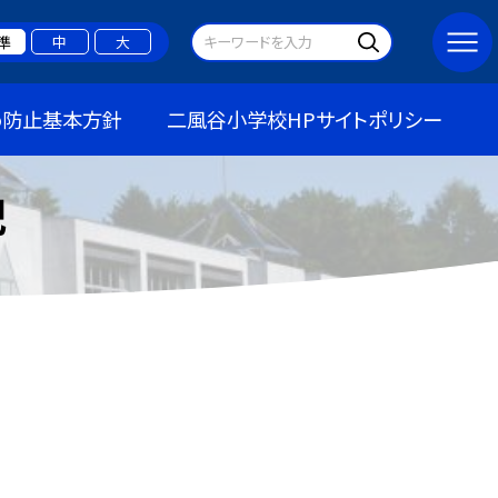
準
中
大
め防止基本方針
二風谷小学校HPサイトポリシー
記