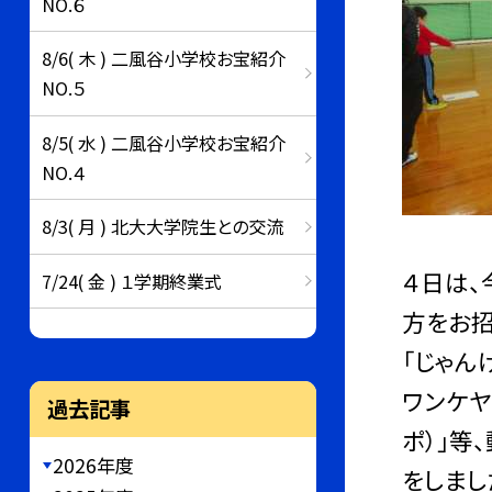
NO.６
8/6( 木 ) 二風谷小学校お宝紹介
NO.５
8/5( 水 ) 二風谷小学校お宝紹介
NO.４
8/3( 月 ) 北大大学院生との交流
４日は、
7/24( 金 ) １学期終業式
方をお招
「じゃん
ワンケヤ
過去記事
ポ）」等
2026年度
をしまし