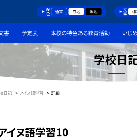
配色
文字
通常
白地
黒地
標
文書
予定表
本校の特色ある教育活動
いじ
学校日
校日記
>
アイヌ語学習
>
詳細
アイヌ語学習10