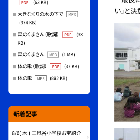
(63 KB)
PDF
い」と決
大きなくりの木の下で
MP3
(374 KB)
森のくまさん（歌詞）
(38
PDF
KB)
森のくまさん
(1 MB)
MP3
体の歌（歌詞）
(37 KB)
PDF
体の歌
(882 KB)
MP3
新着記事
8/6( 木 ) 二風谷小学校お宝紹介