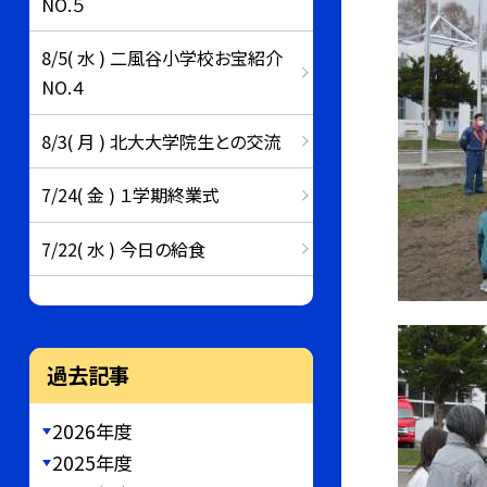
NO.５
8/5( 水 ) 二風谷小学校お宝紹介
NO.４
8/3( 月 ) 北大大学院生との交流
7/24( 金 ) １学期終業式
7/22( 水 ) 今日の給食
過去記事
2026年度
2025年度