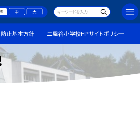
準
中
大
め防止基本方針
二風谷小学校HPサイトポリシー
記