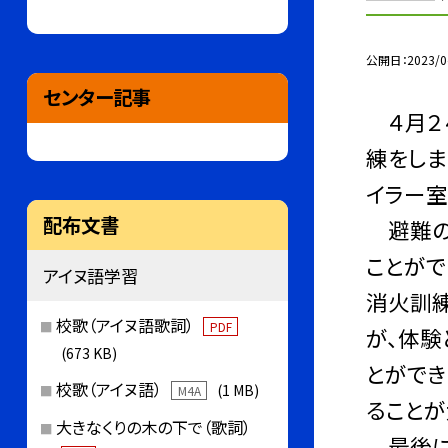
公開日
2023/0
センター記事
４月２４
練をしま
イラー室
配布文書
避難の
ことがで
アイヌ語学習
消火訓
校歌（アイヌ語歌詞）
PDF
が、体験
(673 KB)
とができ
校歌（アイヌ語）
(1 MB)
M4A
ることが
大きなくりの木の下で（歌詞）
最後に