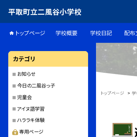
平取町立二風谷小学校
トップページ
学校概要
学校日記
配布
カテゴリ
お知らせ
今日の二風谷っ子
トップページ
>
学
児童会
アイヌ語学習
ハララキ体験
専用ページ