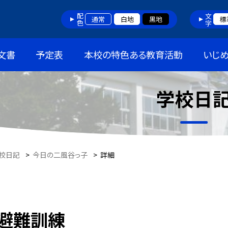
配色
文字
通常
白地
黒地
標
文書
予定表
本校の特色ある教育活動
いじ
学校日
校日記
>
今日の二風谷っ子
>
詳細
避難訓練