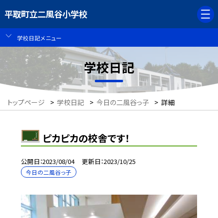
平取町立二風谷小学校
学校日記メニュー
学校日記
トップページ
>
学校日記
>
今日の二風谷っ子
>
詳細
ピカピカの校舎です！
公開日
2023/08/04
更新日
2023/10/25
今日の二風谷っ子