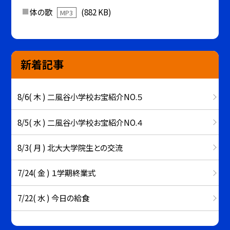
体の歌
(882 KB)
MP3
新着記事
8/6( 木 ) 二風谷小学校お宝紹介NO.５
8/5( 水 ) 二風谷小学校お宝紹介NO.４
8/3( 月 ) 北大大学院生との交流
7/24( 金 ) １学期終業式
7/22( 水 ) 今日の給食