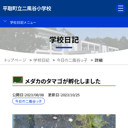
平取町立二風谷小学校
学校日記メニュー
学校日記
トップページ
>
学校日記
>
今日の二風谷っ子
>
詳細
メダカのタマゴが孵化しました
公開日
2023/08/08
更新日
2023/10/25
今日の二風谷っ子