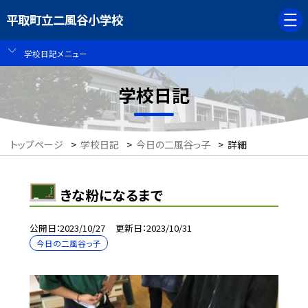
平取町立二風谷小学校
学校日記メニュー
学校日記
トップページ
>
学校日記
>
今日の二風谷っ子
>
詳細
きな粉になるまで
公開日
2023/10/27
更新日
2023/10/31
今日の二風谷っ子