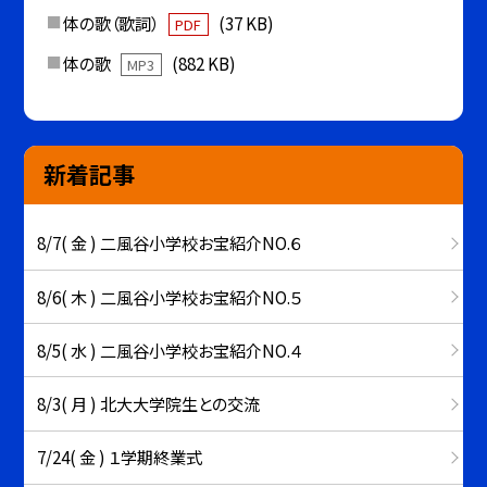
体の歌（歌詞）
(37 KB)
PDF
体の歌
(882 KB)
MP3
新着記事
8/7( 金 ) 二風谷小学校お宝紹介NO.６
8/6( 木 ) 二風谷小学校お宝紹介NO.５
8/5( 水 ) 二風谷小学校お宝紹介NO.４
8/3( 月 ) 北大大学院生との交流
7/24( 金 ) １学期終業式