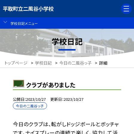
平取町立二風谷小学校
学校日記メニュー
学校日記
トップページ
>
学校日記
>
今日の二風谷っ子
>
詳細
クラブがありました
公開日
2023/10/27
更新日
2023/10/27
今日の二風谷っ子
今日のクラブは、転がしドッジボールとボッチャ
です。ナイスプレーの連続で楽しく、協力して活