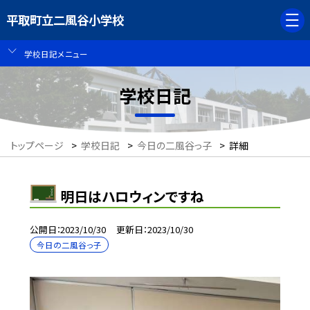
平取町立二風谷小学校
学校日記メニュー
学校日記
トップページ
>
学校日記
>
今日の二風谷っ子
>
詳細
明日はハロウィンですね
公開日
2023/10/30
更新日
2023/10/30
今日の二風谷っ子