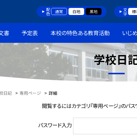
配色
文字
通常
白地
黒地
標
文書
予定表
本校の特色ある教育活動
いじ
学校日
校日記
>
専用ページ
>
詳細
閲覧するにはカテゴリ『専用ページ』のパス
パスワード入力