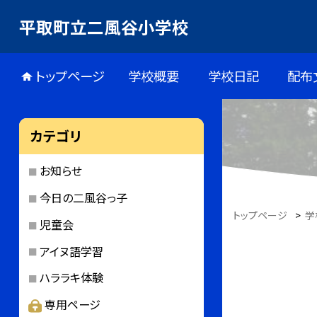
平取町立二風谷小学校
トップページ
学校概要
学校日記
配布
カテゴリ
お知らせ
今日の二風谷っ子
トップページ
>
学
児童会
アイヌ語学習
ハララキ体験
専用ページ