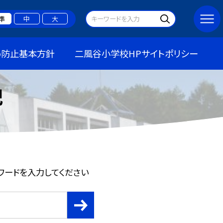
準
中
大
め防止基本方針
二風谷小学校HPサイトポリシー
記
ワードを入力してください