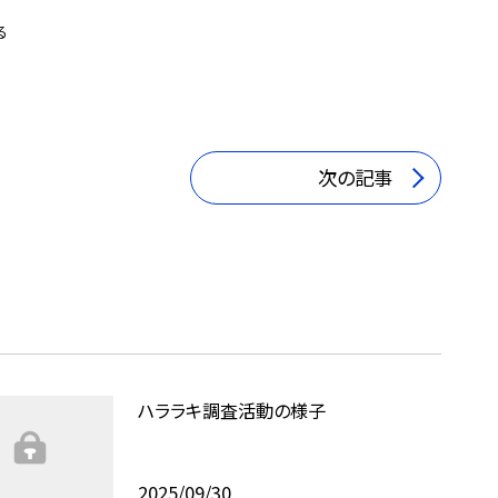
る
次の記事
ハララキ調査活動の様子
2025/09/30