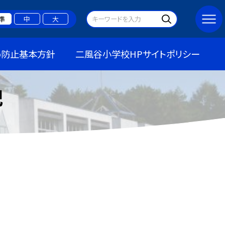
準
中
大
め防止基本方針
二風谷小学校HPサイトポリシー
記