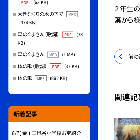
(63 KB)
PDF
２年生の
大きなくりの木の下で
MP3
葉から様
(374 KB)
森のくまさん（歌詞）
(38
PDF
KB)
森のくまさん
(1 MB)
MP3
前の
体の歌（歌詞）
(37 KB)
PDF
体の歌
(882 KB)
MP3
関連記
新着記事
8/7( 金 ) 二風谷小学校お宝紹介