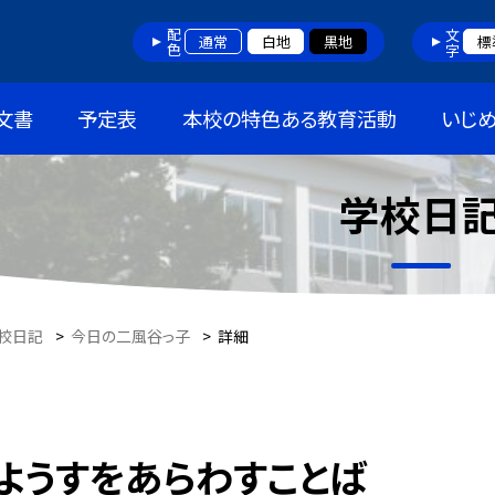
配色
文字
通常
白地
黒地
標
文書
予定表
本校の特色ある教育活動
いじ
学校日
校日記
>
今日の二風谷っ子
>
詳細
ようすをあらわすことば