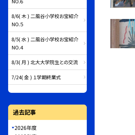
NO.６
8/6( 木 ) 二風谷小学校お宝紹介
NO.５
8/5( 水 ) 二風谷小学校お宝紹介
NO.４
8/3( 月 ) 北大大学院生との交流
7/24( 金 ) １学期終業式
過去記事
2026年度