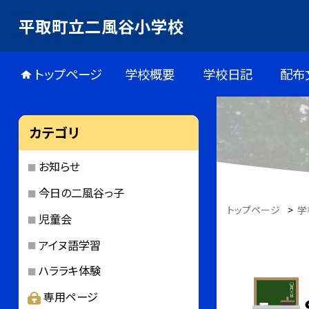
平取町立二風谷小学校
トップページ
学校概要
学校日記
配布
カテゴリ
お知らせ
今日の二風谷っ子
トップページ
>
学
児童会
アイヌ語学習
ハララキ体験
専用ページ