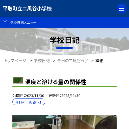
平取町立二風谷小学校
学校日記メニュー
学校日記
トップページ
>
学校日記
>
今日の二風谷っ子
>
詳細
温度と溶ける量の関係性
公開日
2023/11/30
更新日
2023/11/30
今日の二風谷っ子