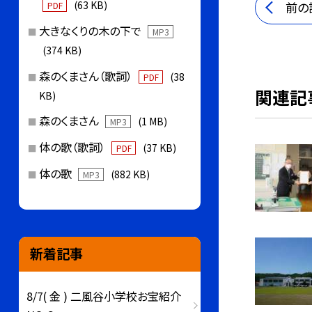
(63 KB)
前の
PDF
大きなくりの木の下で
MP3
(374 KB)
森のくまさん（歌詞）
(38
PDF
関連記
KB)
森のくまさん
(1 MB)
MP3
体の歌（歌詞）
(37 KB)
PDF
体の歌
(882 KB)
MP3
新着記事
8/7( 金 ) 二風谷小学校お宝紹介