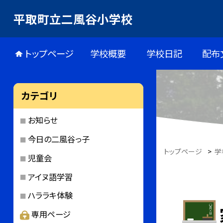
平取町立二風谷小学校
トップページ
学校概要
学校日記
配布
カテゴリ
お知らせ
今日の二風谷っ子
トップページ
>
学
児童会
アイヌ語学習
ハララキ体験
専用ページ