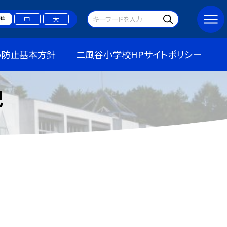
準
中
大
め防止基本方針
二風谷小学校HPサイトポリシー
記