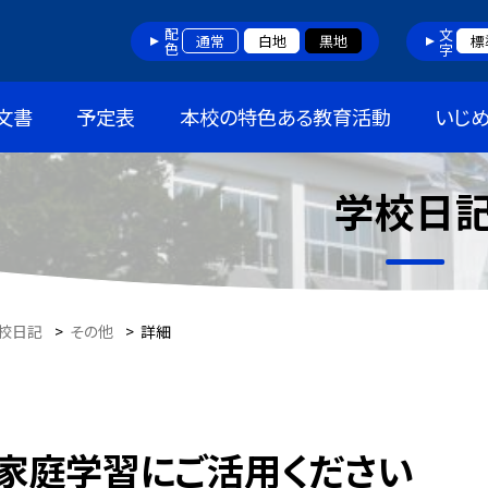
配色
文字
通常
白地
黒地
標
文書
予定表
本校の特色ある教育活動
いじ
学校日
校日記
>
その他
>
詳細
家庭学習にご活用ください