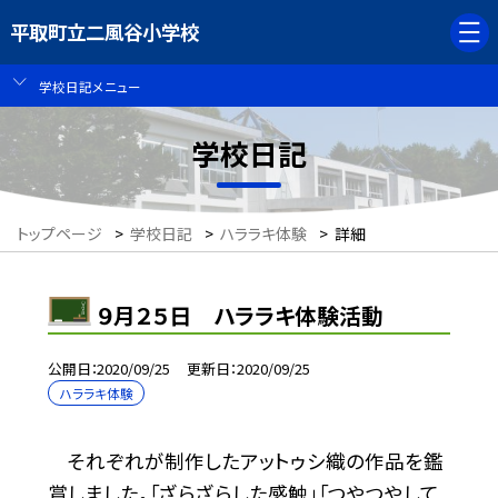
平取町立二風谷小学校
学校日記メニュー
学校日記
トップページ
>
学校日記
>
ハララキ体験
>
詳細
９月２５日 ハララキ体験活動
公開日
2020/09/25
更新日
2020/09/25
ハララキ体験
それぞれが制作したアットゥシ織の作品を鑑
賞しました。「ざらざらした感触」「つやつやして