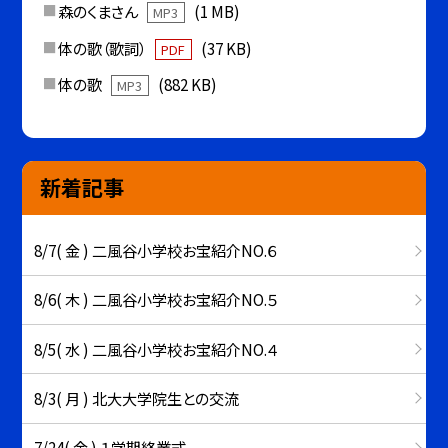
森のくまさん
(1 MB)
MP3
体の歌（歌詞）
(37 KB)
PDF
体の歌
(882 KB)
MP3
新着記事
8/7( 金 ) 二風谷小学校お宝紹介NO.６
8/6( 木 ) 二風谷小学校お宝紹介NO.５
8/5( 水 ) 二風谷小学校お宝紹介NO.４
8/3( 月 ) 北大大学院生との交流
7/24( 金 ) １学期終業式