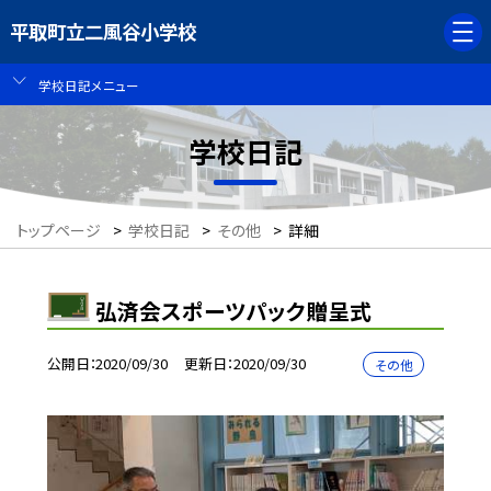
平取町立二風谷小学校
学校日記メニュー
学校日記
トップページ
>
学校日記
>
その他
>
詳細
弘済会スポーツパック贈呈式
公開日
2020/09/30
更新日
2020/09/30
その他