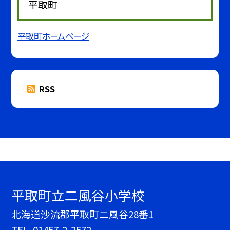
平取町
平取町ホームページ
RSS
平取町立二風谷小学校
北海道沙流郡平取町二風谷28番1
TEL.
01457-2-2572