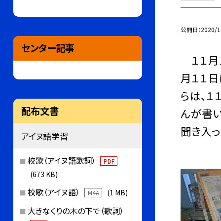
公開日
2020/1
センター記事
１１月１
月１１日
らは、１
配布文書
んが書い
聞き入っ
アイヌ語学習
校歌（アイヌ語歌詞）
PDF
(673 KB)
校歌（アイヌ語）
(1 MB)
M4A
大きなくりの木の下で（歌詞）