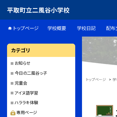
平取町立二風谷小学校
トップページ
学校概要
学校日記
配布
カテゴリ
お知らせ
今日の二風谷っ子
トップページ
>
学
児童会
アイヌ語学習
ハララキ体験
専用ページ