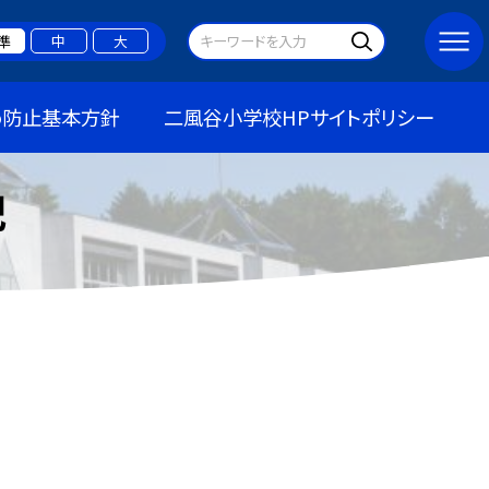
準
中
大
め防止基本方針
二風谷小学校HPサイトポリシー
記