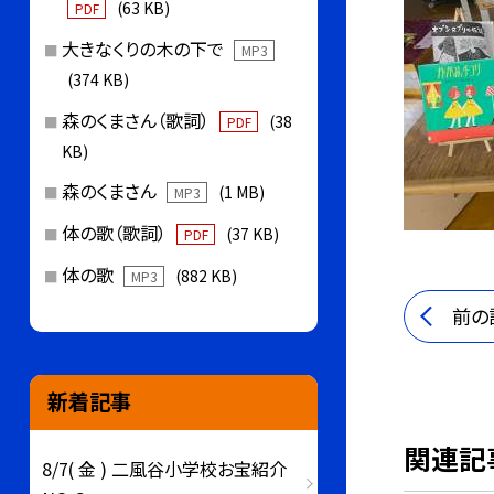
(63 KB)
PDF
大きなくりの木の下で
MP3
(374 KB)
森のくまさん（歌詞）
(38
PDF
KB)
森のくまさん
(1 MB)
MP3
体の歌（歌詞）
(37 KB)
PDF
体の歌
(882 KB)
MP3
前の
新着記事
関連記
8/7( 金 ) 二風谷小学校お宝紹介