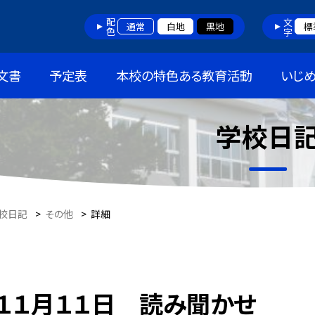
配色
文字
通常
白地
黒地
標
文書
予定表
本校の特色ある教育活動
いじ
学校日
校日記
>
その他
>
詳細
１１月１１日 読み聞かせ