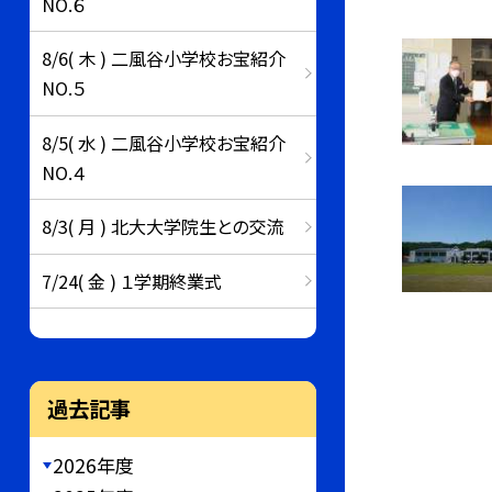
NO.６
8/6( 木 ) 二風谷小学校お宝紹介
NO.５
8/5( 水 ) 二風谷小学校お宝紹介
NO.４
8/3( 月 ) 北大大学院生との交流
7/24( 金 ) １学期終業式
過去記事
2026年度