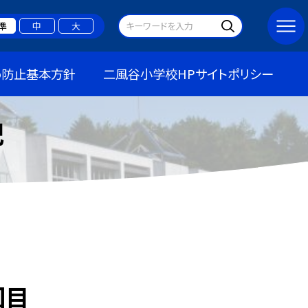
準
中
大
め防止基本方針
二風谷小学校HPサイトポリシー
記
回目