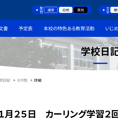
配色
文字
通常
白地
黒地
標
文書
予定表
本校の特色ある教育活動
いじ
学校日
校日記
>
その他
>
詳細
１月２５日 カーリング学習２