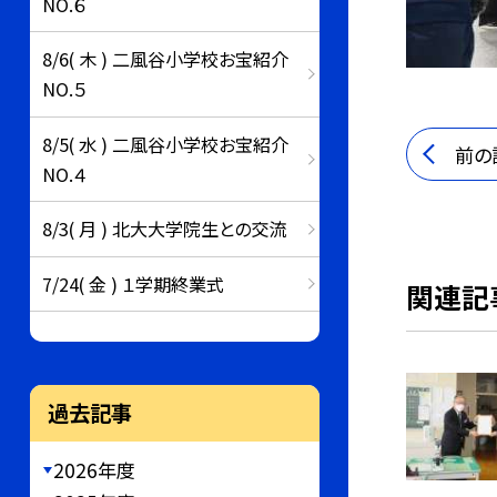
NO.６
8/6( 木 ) 二風谷小学校お宝紹介
NO.５
8/5( 水 ) 二風谷小学校お宝紹介
前の
NO.４
8/3( 月 ) 北大大学院生との交流
7/24( 金 ) １学期終業式
関連記
過去記事
2026年度