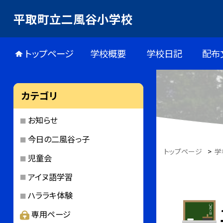
平取町立二風谷小学校
トップページ
学校概要
学校日記
配布
カテゴリ
お知らせ
今日の二風谷っ子
トップページ
>
学
児童会
アイヌ語学習
ハララキ体験
専用ページ