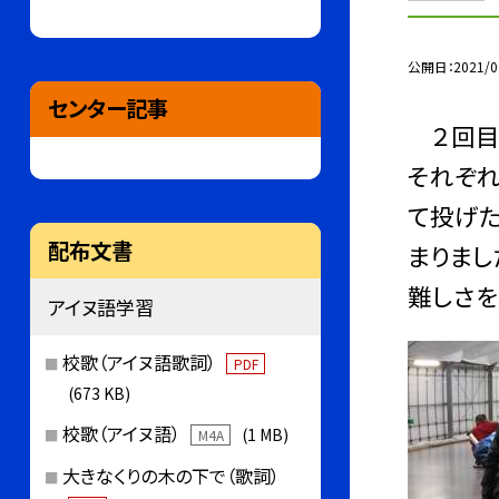
公開日
2021/0
センター記事
２回目の
それぞれ
て投げた
配布文書
まりまし
難しさを
アイヌ語学習
校歌（アイヌ語歌詞）
PDF
(673 KB)
校歌（アイヌ語）
(1 MB)
M4A
大きなくりの木の下で（歌詞）