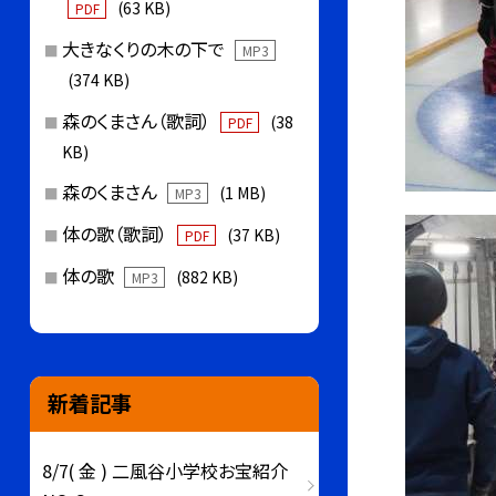
(63 KB)
PDF
大きなくりの木の下で
MP3
(374 KB)
森のくまさん（歌詞）
(38
PDF
KB)
森のくまさん
(1 MB)
MP3
体の歌（歌詞）
(37 KB)
PDF
体の歌
(882 KB)
MP3
新着記事
8/7( 金 ) 二風谷小学校お宝紹介