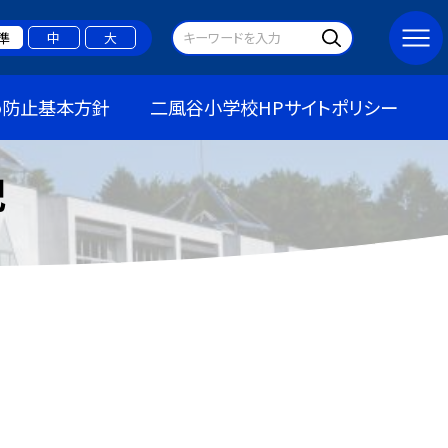
準
中
大
め防止基本方針
二風谷小学校HPサイトポリシー
記