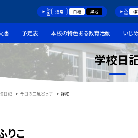
配色
文字
通常
白地
黒地
標
文書
予定表
本校の特色ある教育活動
いじ
学校日
校日記
>
今日の二風谷っ子
>
詳細
ふりこ