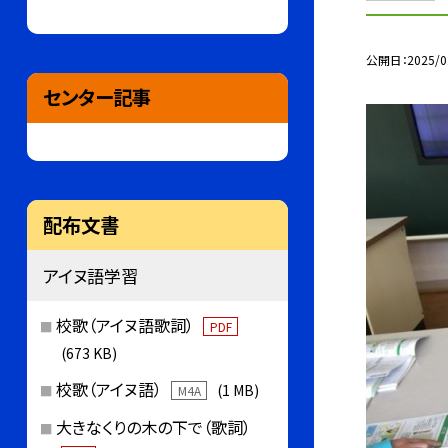
公開日
2025/0
センター記事
配布文書
アイヌ語学習
校歌（アイヌ語歌詞）
PDF
(673 KB)
校歌（アイヌ語）
(1 MB)
M4A
大きなくりの木の下で（歌詞）