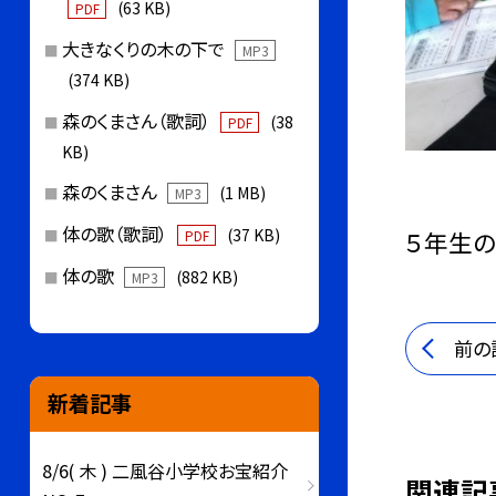
(63 KB)
PDF
大きなくりの木の下で
MP3
(374 KB)
森のくまさん（歌詞）
(38
PDF
KB)
森のくまさん
(1 MB)
MP3
体の歌（歌詞）
(37 KB)
５年生の
PDF
体の歌
(882 KB)
MP3
前の
新着記事
8/6( 木 ) 二風谷小学校お宝紹介
関連記