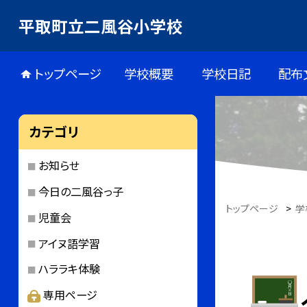
平取町立二風谷小学校
トップページ
学校概要
学校日記
配布
カテゴリ
お知らせ
今日の二風谷っ子
トップページ
>
学
児童会
アイヌ語学習
ハララキ体験
専用ページ