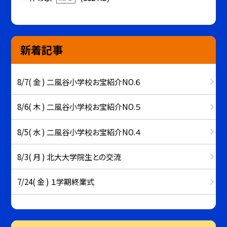
新着記事
8/7( 金 ) 二風谷小学校お宝紹介NO.６
8/6( 木 ) 二風谷小学校お宝紹介NO.５
8/5( 水 ) 二風谷小学校お宝紹介NO.４
8/3( 月 ) 北大大学院生との交流
7/24( 金 ) １学期終業式