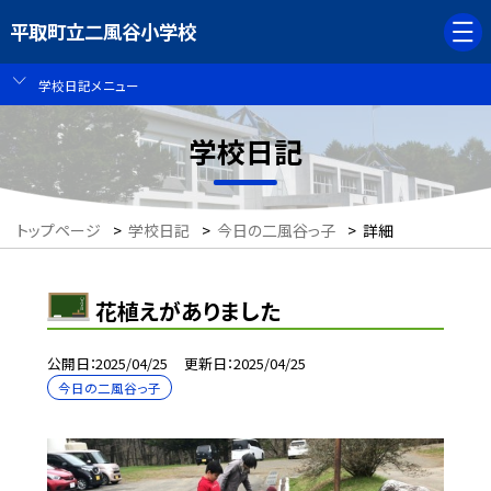
平取町立二風谷小学校
学校日記メニュー
学校日記
トップページ
>
学校日記
>
今日の二風谷っ子
>
詳細
花植えがありました
公開日
2025/04/25
更新日
2025/04/25
今日の二風谷っ子