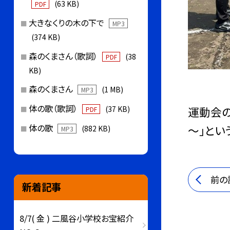
(63 KB)
PDF
大きなくりの木の下で
MP3
(374 KB)
森のくまさん（歌詞）
(38
PDF
KB)
森のくまさん
(1 MB)
MP3
体の歌（歌詞）
運動会の
(37 KB)
PDF
体の歌
～」とい
(882 KB)
MP3
前の
新着記事
8/7( 金 ) 二風谷小学校お宝紹介