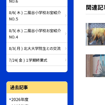
NO.６
関連記
8/6( 木 ) 二風谷小学校お宝紹介
NO.５
8/5( 水 ) 二風谷小学校お宝紹介
NO.４
8/3( 月 ) 北大大学院生との交流
7/24( 金 ) １学期終業式
過去記事
2026年度