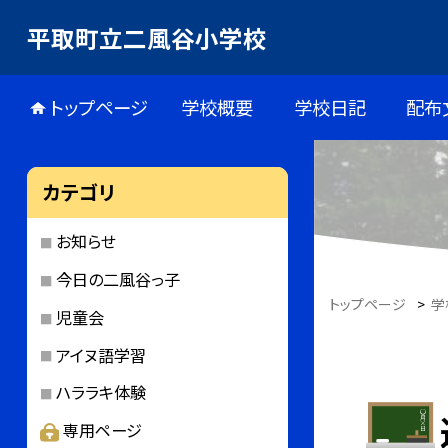
平取町立二風谷小学校
トップページ
学校概要
学校日記
配布
カテゴリ
お知らせ
今日の二風谷っ子
トップページ
>
学
児童会
アイヌ語学習
ハララキ体験
専用ページ