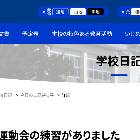
配色
文字
通常
白地
黒地
標
文書
予定表
本校の特色ある教育活動
いじ
学校日
校日記
>
今日の二風谷っ子
>
詳細
運動会の練習がありました