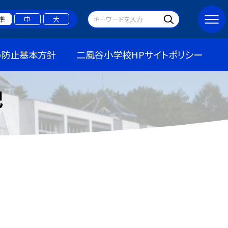
準
中
大
め防止基本方針
二風谷小学校HPサイトポリシー
記