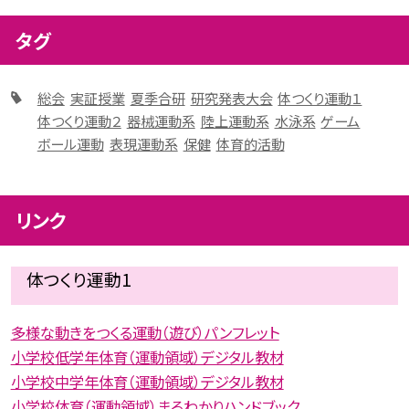
タグ
総会
実証授業
夏季合研
研究発表大会
体つくり運動１
体つくり運動２
器械運動系
陸上運動系
水泳系
ゲーム
ボール運動
表現運動系
保健
体育的活動
リンク
体つくり運動1
多様な動きをつくる運動（遊び）パンフレット
小学校低学年体育（運動領域）デジタル教材
小学校中学年体育（運動領域）デジタル教材
小学校体育（運動領域）まるわかりハンドブック