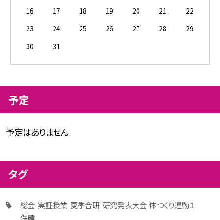
16
17
18
19
20
21
22
23
24
25
26
27
28
29
30
31
予定
予定はありません
タグ
総会
実証授業
夏季合研
研究発表大会
体つくり運動１
保健