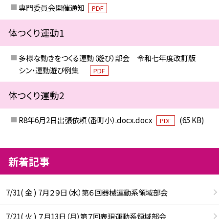
専門委員会開催通知
PDF
体つくり運動1
多様な動きをつくる運動（遊び）部会 令和七年度改訂版
シン・運動遊び例集
PDF
体つくり運動2
R8年6月2日出張依頼（番町小）.docx.docx
(65 KB)
PDF
新着記事
7/31( 金 ) 7月２９日（水）第６回器械運動系領域部会
7/21( 火 ) ７月13日（月）第７回表現運動系領域部会