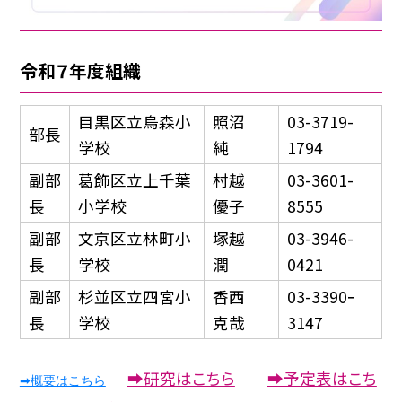
令和
７
年度組織
目黒区立烏森小
照沼
03-3719-
部長
学校
純
1794
副部
葛飾区立上千葉
村越
03-3601-
長
小学校
優子
8555
副部
文京区立林町小
塚越
03-3946-
長
学校
潤
0421
副部
杉並区立四宮小
香西
03-3390ｰ
長
学校
克哉
3147
➡研究はこちら
➡予定表はこち
➡概要はこちら